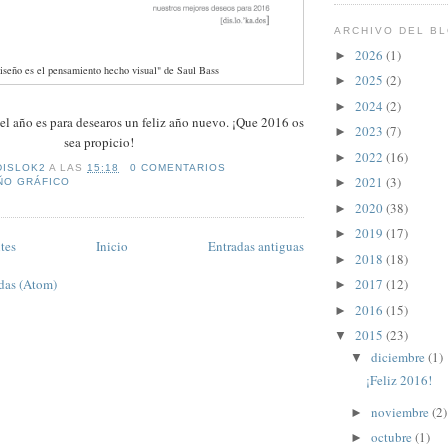
ARCHIVO DEL B
2026
(1)
►
diseño es el pensamiento hecho visual" de Saul Bass
2025
(2)
►
2024
(2)
►
el año es para desearos un feliz año nuevo. ¡Que 2016 os
2023
(7)
►
sea propicio!
2022
(16)
►
DISLOK2
A LAS
15:18
0 COMENTARIOS
2021
(3)
►
ÑO GRÁFICO
2020
(38)
►
2019
(17)
►
tes
Inicio
Entradas antiguas
2018
(18)
►
das (Atom)
2017
(12)
►
2016
(15)
►
2015
(23)
▼
diciembre
(1)
▼
¡Feliz 2016!
noviembre
(2)
►
octubre
(1)
►