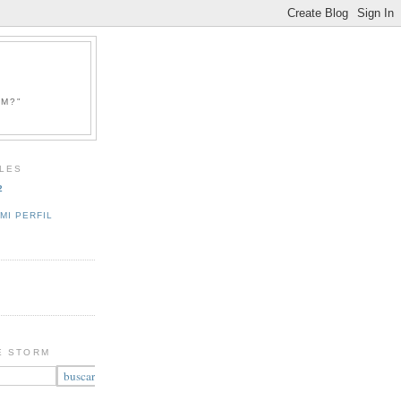
RM?"
LES
2
MI PERFIL
E STORM