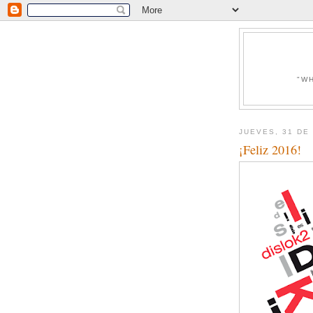
"W
JUEVES, 31 DE
¡Feliz 2016!