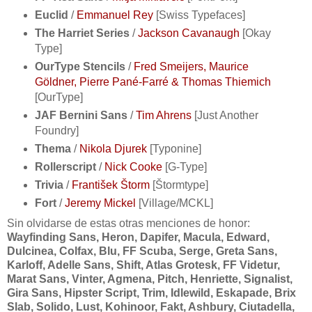
Euclid
/
Emmanuel Rey
[Swiss Typefaces]
The Harriet Series
/
Jackson Cavanaugh
[Okay
Type]
OurType Stencils
/
Fred Smeijers, Maurice
Göldner, Pierre Pané-Farré & Thomas Thiemich
[OurType]
JAF Bernini Sans
/
Tim Ahrens
[Just Another
Foundry]
Thema
/
Nikola Djurek
[Typonine]
Rollerscript
/
Nick Cooke
[G-Type]
Trivia
/
František Štorm
[Štormtype]
Fort
/
Jeremy Mickel
[Village/MCKL]
Sin olvidarse de estas otras menciones de honor:
Wayfinding Sans, Heron, Dapifer, Macula, Edward,
Dulcinea, Colfax, Blu, FF Scuba, Serge, Greta Sans,
Karloff, Adelle Sans, Shift, Atlas Grotesk, FF Videtur,
Marat Sans, Vinter, Agmena, Pitch, Henriette, Signalist,
Gira Sans, Hipster Script, Trim, Idlewild, Eskapade, Brix
Slab, Solido, Lust, Kohinoor, Fakt, Ashbury, Ciutadella,