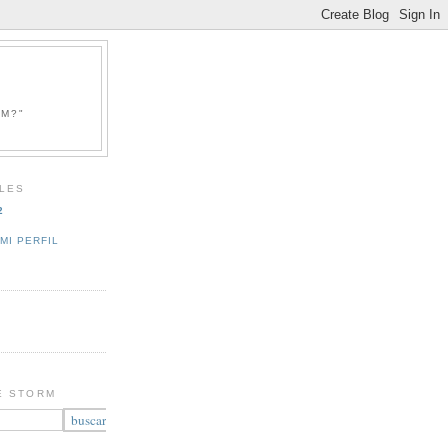
RM?"
LES
2
MI PERFIL
E STORM