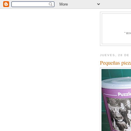
"W
JUEVES, 28 DE
Pequeñas pieza