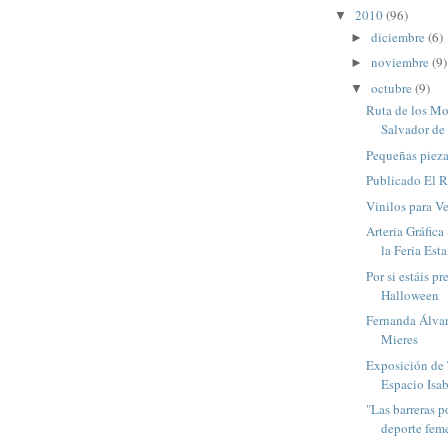
2010
(96)
▼
diciembre
(6)
►
noviembre
(9)
►
octubre
(9)
▼
Ruta de los Mo
Salvador de 
Pequeñas pieza
Publicado El R
Vinilos para V
Arteria Gráfica
la Feria Es
Por si estáis p
Halloween
Fernanda Álvar
Mieres
Exposición de
Espacio Isab
"Las barreras p
deporte fem