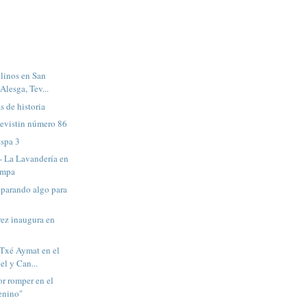
linos en San
Alesga, Tev...
s de historia
evistin número 86
espa 3
 - La Lavandería en
tampa
reparando algo para
ez inaugura en
 Txé Aymat en el
el y Can...
or romper en el
enino"