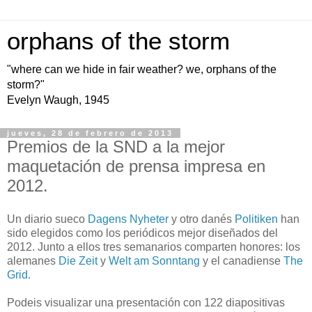
orphans of the storm
"where can we hide in fair weather? we, orphans of the
storm?"
Evelyn Waugh, 1945
jueves, 28 de febrero de 2013
Premios de la SND a la mejor
maquetación de prensa impresa en
2012.
Un diario sueco
Dagens Nyheter
y otro danés
Politiken
han
sido elegidos como los periódicos mejor diseñados del
2012. Junto a ellos tres semanarios comparten honores: los
alemanes
Die Zeit
y
Welt am Sonntang
y el canadiense
The
Grid.
Podeis visualizar una presentación con 122 diapositivas