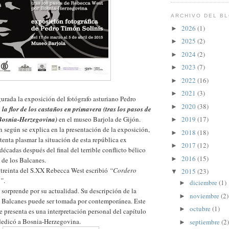
ARCHIVO DEL B
2026
(1)
►
2025
(2)
►
2024
(2)
►
2023
(7)
►
2022
(16)
►
2021
(3)
►
rada la exposición del fotógrafo asturiano Pedro
2020
(38)
►
 la flor de los castaños en primavera (tras los pasos de
Bosnia-Herzegovina)
en el museo Barjola de Gijón.
2019
(17)
►
n según se explica en la presentación de la exposición,
2018
(18)
►
tenta plasmar la situación de esta república ex
2017
(12)
►
écadas después del final del terrible conflicto bélico
2016
(15)
►
 de los Balcanes.
 treinta del S.XX Rebecca West escribió
“Cordero
2015
(23)
▼
s”
.
diciembre
(1)
►
e sorprende por su actualidad. Su descripción de la
noviembre
(2)
►
s Balcanes puede ser tomada por contemporánea. Este
octubre
(1)
►
e presenta es una interpretación personal del capítulo
edicó a Bosnia-Herzegovina.
septiembre
(2)
►