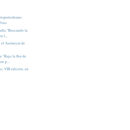
otoperiodismo:
Foto
rafía "Buscando la
n l...
 el Asemeyar de
 "Bajo la flor de
en p...
o, VIII edición, en