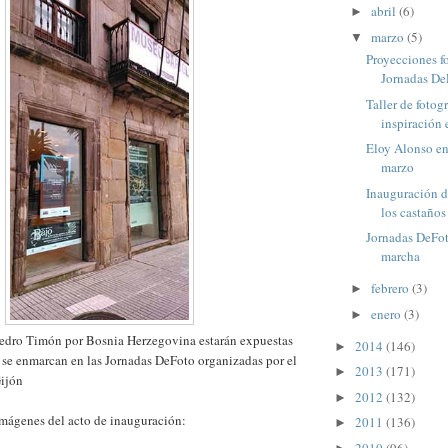
abril
(6)
►
marzo
(5)
▼
Proyecciones f
Jornadas De
Taller de fotog
inspiración e
Eloy Alonso en
marzo
Inauguración de
los castaños 
Jornadas DeFot
marcha
febrero
(3)
►
enero
(3)
►
 Pedro Timón por Bosnia Herzegovina estarán expuestas
2014
(146)
►
 y se enmarcan en las Jornadas DeFoto organizadas por el
2013
(171)
►
ijón
2012
(132)
►
imágenes del acto de inauguración:
2011
(136)
►
2010
(96)