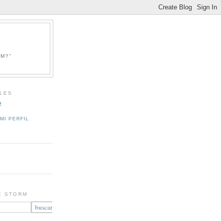
RM?"
LES
2
MI PERFIL
E STORM