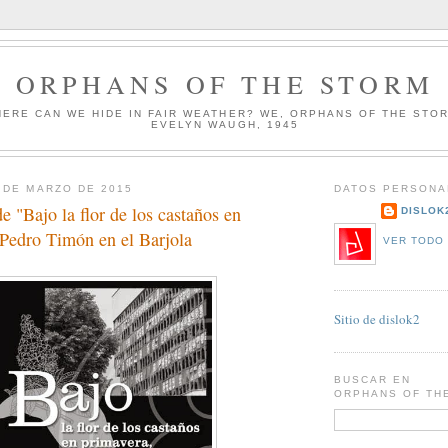
ORPHANS OF THE STORM
HERE CAN WE HIDE IN FAIR WEATHER? WE, ORPHANS OF THE STO
EVELYN WAUGH, 1945
 DE MARZO DE 2015
DATOS PERSONA
e "Bajo la flor de los castaños en
DISLOK
 Pedro Timón en el Barjola
VER TODO 
Sitio de dislok2
BUSCAR EN
ORPHANS OF TH