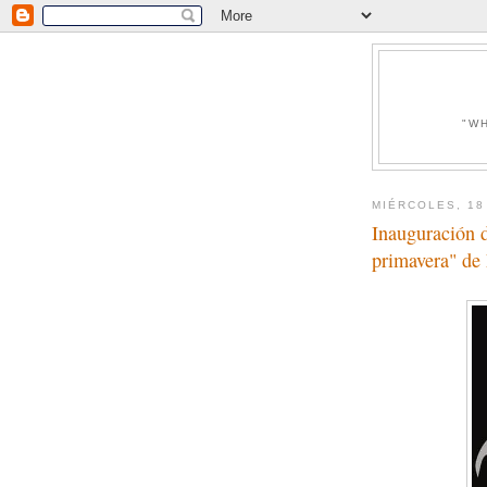
"W
MIÉRCOLES, 18
Inauguración d
primavera" de