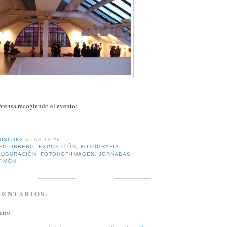
 prensa recogiendo el evento:
DISLOK2
A LAS
13:22
EO OBRERO
,
EXPOSICIÓN
,
FOTOGRAFIA
,
AUGURACIÓN
,
FOTOHOF-IMAGEN
,
JORNADAS
TIMÓN
MENTARIOS:
ario