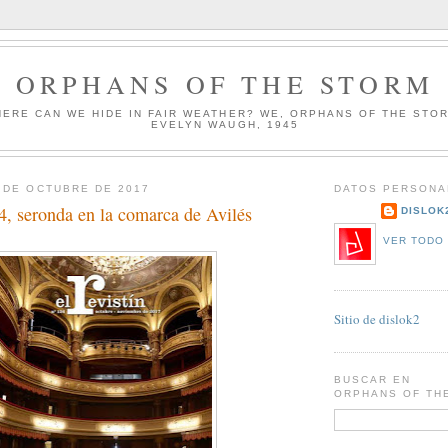
ORPHANS OF THE STORM
HERE CAN WE HIDE IN FAIR WEATHER? WE, ORPHANS OF THE STO
EVELYN WAUGH, 1945
 DE OCTUBRE DE 2017
DATOS PERSONA
4, seronda en la comarca de Avilés
DISLOK
VER TODO 
Sitio de dislok2
BUSCAR EN
ORPHANS OF TH