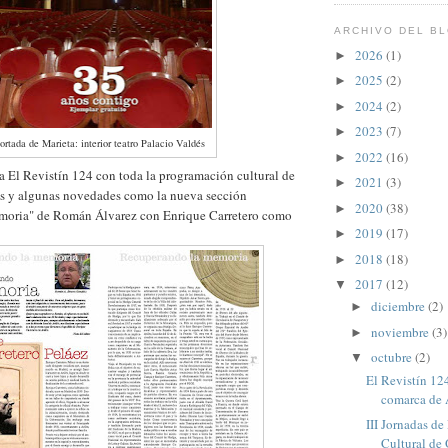
ARCHIVO DEL B
2026
(1)
►
2025
(2)
►
2024
(2)
►
2023
(7)
►
ortada de Marieta: interior teatro Palacio Valdés
2022
(16)
►
a El Revistín 124 con toda la programación cultural de
2021
(3)
►
és y algunas novedades como la nueva sección
2020
(38)
►
moria" de Román Álvarez con Enrique Carretero como
2019
(17)
►
2018
(18)
►
2017
(12)
▼
diciembre
(2)
►
noviembre
(3)
►
octubre
(2)
▼
El Revistín 124
comarca de 
III Jornadas de
Cultural de