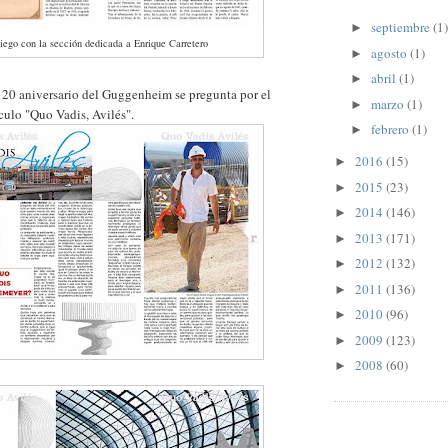
septiembre
(1)
►
iego con la sección dedicada a Enrique Carretero
agosto
(1)
►
abril
(1)
►
el 20 aniversario del Guggenheim se pregunta por el
marzo
(1)
►
culo "Quo Vadis, Avilés".
febrero
(1)
►
2016
(15)
►
2015
(23)
►
2014
(146)
►
2013
(171)
►
2012
(132)
►
2011
(136)
►
2010
(96)
►
2009
(123)
►
2008
(60)
►