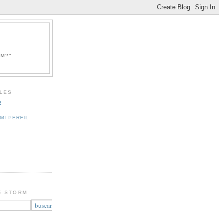
RM?"
LES
2
MI PERFIL
E STORM