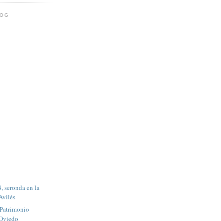
LOG
, seronda en la
Avilés
 Patrimonio
 Oviedo