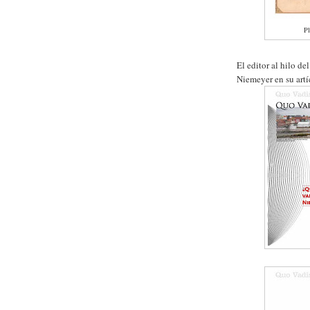
Pl
El editor al hilo d
Niemeyer en su artí