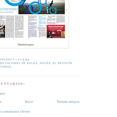
Mundoterapias
DISLOK2
A LAS
9:40
DA CULTURAL DE AVILÉS
,
AVILÉS
,
EL REVISTÍN
,
ITORIAL
MENTARIOS:
ario
te
Inicio
Entrada antigua
r comentarios (Atom)