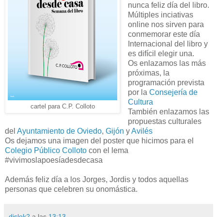
nunca feliz día del libro.
Múltiples inciativas
online nos sirven para
conmemorar este día
Internacional del libro y
es difícil elegir una.
Os enlazamos las más
próximas, la
programación prevista
por la
Consejería de
Cultura
cartel para C.P. Colloto
También enlazamos las
propuestas culturales
del
Ayuntamiento de Oviedo
,
Gijón
y
Avilés
Os dejamos una imagen del poster que hicimos para el
Colegio Público Colloto
con el lema
#vivimoslapoesíadesdecasa
Además feliz día a los Jorges, Jordis y todos aquellas
personas que celebren su onomástica.
dislok2
a las
13:13