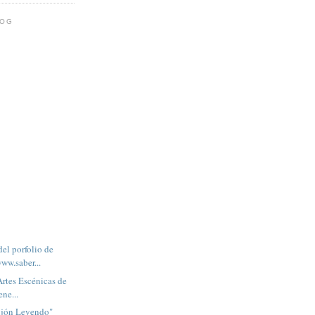
LOG
del porfolio de
ww.saber...
Artes Escénicas de
ene...
ijón Leyendo"