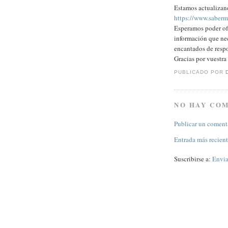
Estamos actualizand
https://www.saberm
Esperamos poder ofr
información que nec
encantados de resp
Gracias por vuestr
PUBLICADO POR
NO HAY CO
Publicar un coment
Entrada más recien
Suscribirse a:
Envia