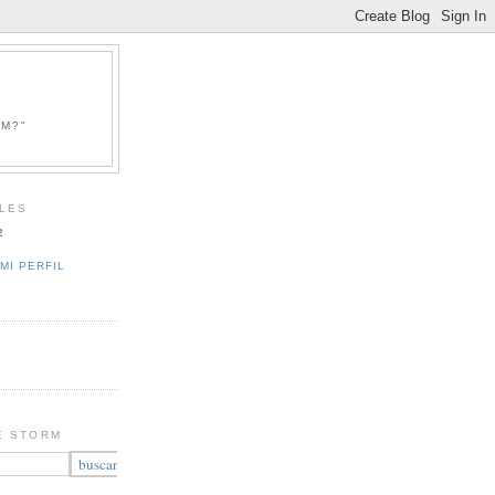
RM?"
LES
2
MI PERFIL
E STORM