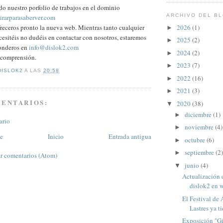
o nuestro porfolio de trabajos en el dominio
ARCHIVO DEL B
irarparasaberver.com
2026
(1)
eceros pronto la nueva web. Mientras tanto cualquier
►
esitéis no dudéis en contactar con nosotros, estaremos
2025
(2)
►
onderos en
info@dislok2.com
2024
(2)
►
a comprensión.
2023
(7)
►
DISLOK2
A LAS
20:58
2022
(16)
►
2021
(3)
►
MENTARIOS:
2020
(38)
▼
diciembre
(1)
►
ario
noviembre
(4)
►
te
Inicio
Entrada antigua
octubre
(6)
►
septiembre
(2)
►
r comentarios (Atom)
junio
(4)
▼
Actualización 
dislok2 en w
El Festival de 
Lastres ya ti
Exposición "G