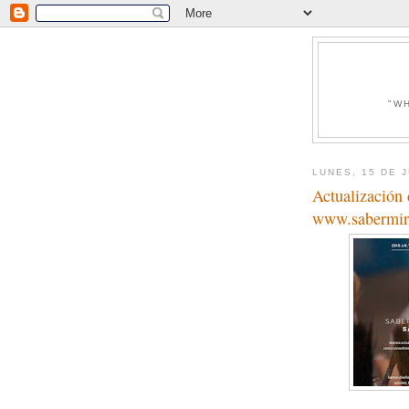
"W
LUNES, 15 DE 
Actualización 
www.sabermir