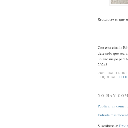
Reconocer lo que se
Con esta cita de Ed
deseando que sea un
un año mejor para t
2024!
PUBLICADO POR
ETIQUETAS:
FELI
NO HAY CO
Publicar un coment
Entrada más recien
Suscribirse a:
Envia