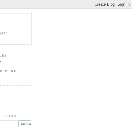
RM?"
LES
2
MI PERFIL
E STORM