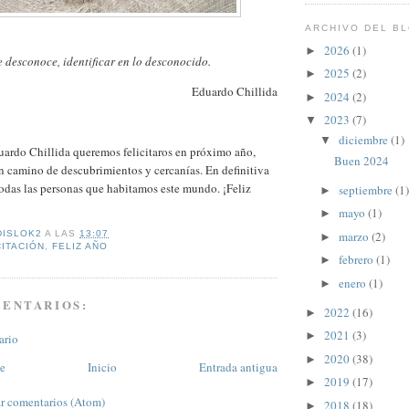
ARCHIVO DEL B
2026
(1)
►
 desconoce, identificar en lo desconocido.
2025
(2)
►
Eduardo Chillida
2024
(2)
►
2023
(7)
▼
diciembre
(1)
▼
uardo Chillida queremos felicitaros en próximo año,
Buen 2024
 camino de descubrimientos y cercanías. En definitiva
odas las personas que habitamos este mundo. ¡Feliz
septiembre
(1)
►
mayo
(1)
►
marzo
(2)
DISLOK2
A LAS
13:07
►
CITACIÓN
,
FELIZ AÑO
febrero
(1)
►
enero
(1)
►
MENTARIOS:
2022
(16)
►
2021
(3)
►
ario
2020
(38)
►
te
Inicio
Entrada antigua
2019
(17)
►
r comentarios (Atom)
2018
(18)
►