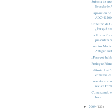
Subasta de arte
Escuela de A
Exposición de 
ADC*E 2009
Concurso de Ca
¿Por qué nos
La Ilustración 
presentará e
Premios Motiv
Antiguo Inst
¿Para qué habl
Prologue Film
Editorial La C
comerciales
Presentado el 
revista For
Comenzando el
hora
2009
(123)
►