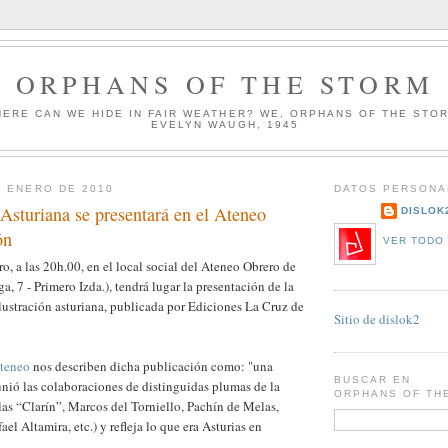
ORPHANS OF THE STORM
HERE CAN WE HIDE IN FAIR WEATHER? WE, ORPHANS OF THE STO
EVELYN WAUGH, 1945
E ENERO DE 2010
DATOS PERSONA
 Asturiana se presentará en el Ateneo
DISLOK
ón
VER TODO 
o, a las 20h.00, en el local social del Ateneo Obrero de
, 7 - Primero Izda.), tendrá lugar la presentación de la
ilustración asturiana, publicada por Ediciones La Cruz de
Sitio de dislok2
Ateneo
nos describen dicha publicación como: "una
BUSCAR EN
nió las colaboraciones de distinguidas plumas de la
ORPHANS OF TH
as “Clarín”, Marcos del Torniello, Pachín de Melas,
el Altamira, etc.) y refleja lo que era Asturias en