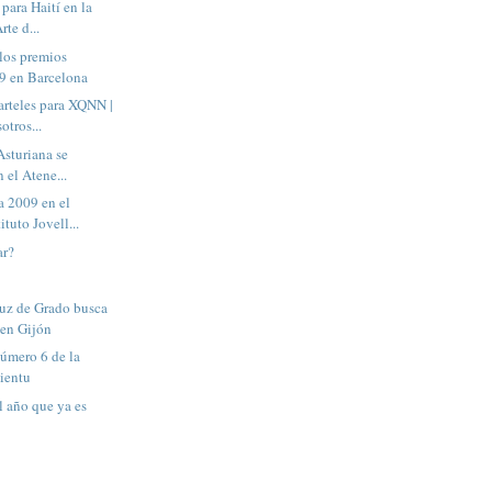
 para Haití en la
rte d...
los premios
 en Barcelona
rteles para XQNN |
otros...
Asturiana se
n el Atene...
a 2009 en el
ituto Jovell...
ar?
s
ruz de Grado busca
 en Gijón
número 6 de la
mientu
 año que ya es