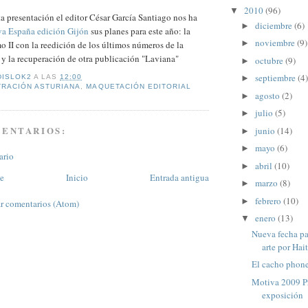
2010
(96)
▼
 presentación el editor César García Santiago nos ha
diciembre
(6)
►
a España edición Gijón
sus planes para este año: la
noviembre
(9)
►
o II con la reedición de los últimos números de la
y la recuperación de otra publicación "Laviana"
octubre
(9)
►
septiembre
(4)
DISLOK2
A LAS
12:00
►
TRACIÓN ASTURIANA
,
MAQUETACIÓN EDITORIAL
agosto
(2)
►
julio
(5)
►
MENTARIOS:
junio
(14)
►
mayo
(6)
►
ario
abril
(10)
►
te
Inicio
Entrada antigua
marzo
(8)
►
febrero
(10)
►
r comentarios (Atom)
enero
(13)
▼
Nueva fecha pa
arte por Hait
El cacho phone 
Motiva 2009 P
exposición