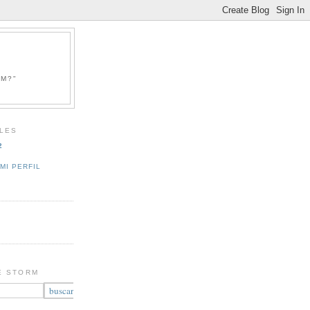
RM?"
LES
2
MI PERFIL
E STORM