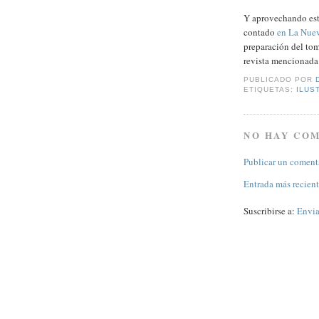
Y aprovechando esta
contado
en La Nuev
preparación del tom
revista mencionada 
PUBLICADO POR
ETIQUETAS:
ILUS
NO HAY CO
Publicar un coment
Entrada más recien
Suscribirse a:
Envia