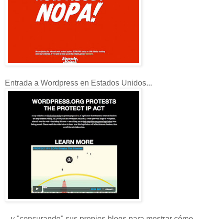
Entrada a Wordpress en Estados Unidos...
...y "censurando" sus propios blogs para mostrar cómo