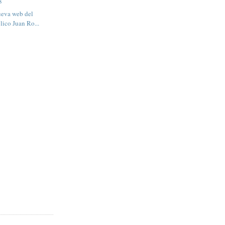
8
ueva web del
lico Juan Ro...