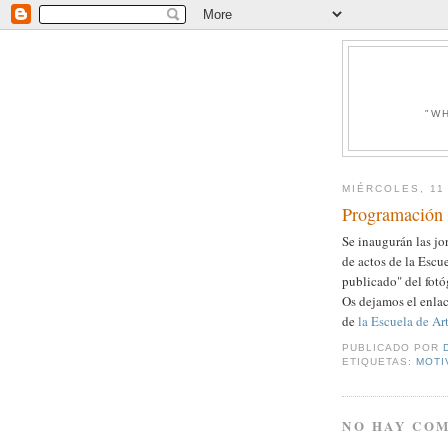
"W
MIÉRCOLES, 11
Programación 
Se inaugurán las jo
de actos de la Escu
publicado" del fot
Os dejamos el enla
de
la Escuela de Art
PUBLICADO POR
ETIQUETAS:
MOTI
NO HAY CO