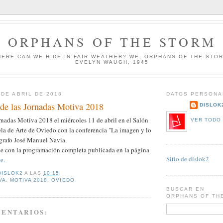
ORPHANS OF THE STORM
HERE CAN WE HIDE IN FAIR WEATHER? WE, ORPHANS OF THE STO
EVELYN WAUGH, 1945
 DE ABRIL DE 2018
DATOS PERSONA
de las Jornadas Motiva 2018
DISLOK
rnadas Motiva 2018 el miércoles 11 de abril en el Salón
VER TODO 
ela de Arte de Oviedo con la conferencia "La imagen y lo
ógrafo José Manuel Navia.
ce con la programación completa publicada en la página
Sitio de dislok2
e.
DISLOK2
A LAS
10:15
VA
,
MOTIVA 2018
,
OVIEDO
BUSCAR EN
ORPHANS OF TH
MENTARIOS: