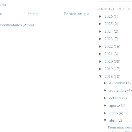
ario
ARCHIVO DEL B
te
Inicio
Entrada antigua
2026
(1)
►
2025
(2)
►
r comentarios (Atom)
2024
(2)
►
2023
(7)
►
2022
(16)
►
2021
(3)
►
2020
(38)
►
2019
(17)
►
2018
(18)
▼
diciembre
(2)
►
noviembre
(4)
►
octubre
(2)
►
agosto
(1)
►
junio
(4)
►
abril
(2)
▼
Programación d