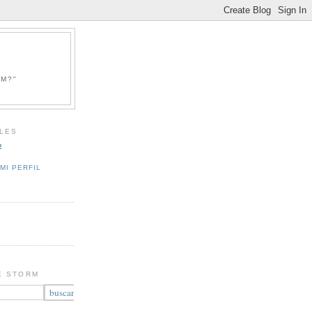
RM?"
LES
2
MI PERFIL
E STORM