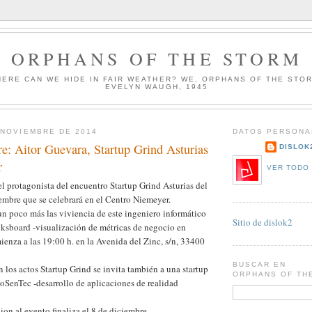
ORPHANS OF THE STORM
HERE CAN WE HIDE IN FAIR WEATHER? WE, ORPHANS OF THE STO
EVELYN WAUGH, 1945
 NOVIEMBRE DE 2014
DATOS PERSONA
e: Aitor Guevara, Startup Grind Asturias
DISLOK
r
VER TODO 
el protagonista del encuentro Startup Grind Asturias del
mbre que se celebrará en el Centro Niemeyer.
un poco más las viviencia de este ingeniero informático
Sitio de dislok2
ksboard -visualización de métricas de negocio en
mienza a las 19:00 h. en la Avenida del Zinc, s/n, 33400
BUSCAR EN
 los actos Startup Grind se invita también a una startup
ORPHANS OF TH
eoSenTec -desarrollo de aplicaciones de realidad
ion al evento finaliza el 8 de diciembre.