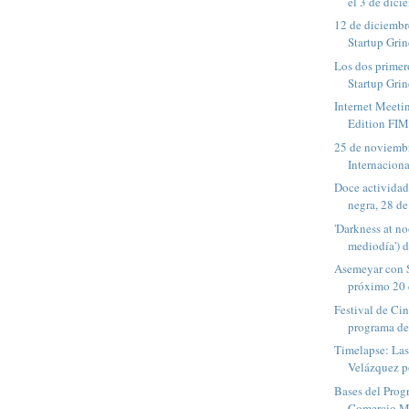
el 3 de dicie
12 de diciembr
Startup Grin
Los dos primer
Startup Grin
Internet Meeti
Edition FIMP
25 de noviembr
Internaciona
Doce actividad
negra, 28 de
'Darkness at no
mediodía') d
Asemeyar con S
próximo 20 
Festival de Ci
programa d
Timelapse: La
Velázquez p
Bases del Prog
Comercio Min