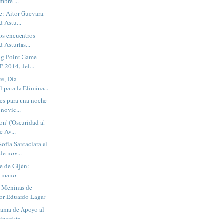
mbre ...
e: Aitor Guevara,
d Astu...
os encuentros
d Asturias...
ng Point Game
 2014, del...
e, Día
l para la Elimina...
es para una noche
 novie...
on' ('Oscuridad al
e Av...
ofía Santaclara el
de nov...
ne de Gijón:
e mano
s Meninas de
or Eduardo Lagar
rama de Apoyo al
orista ...