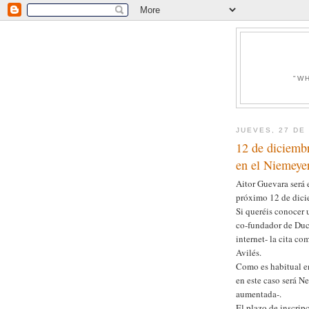
"W
JUEVES, 27 DE
12 de diciembr
en el Niemeye
Aitor Guevara será 
próximo 12 de dicie
Si queréis conocer 
co-fundador de Duc
internet- la cita co
Avilés.
Como es habitual en
en este caso será N
aumentada-.
El plazo de inscripc