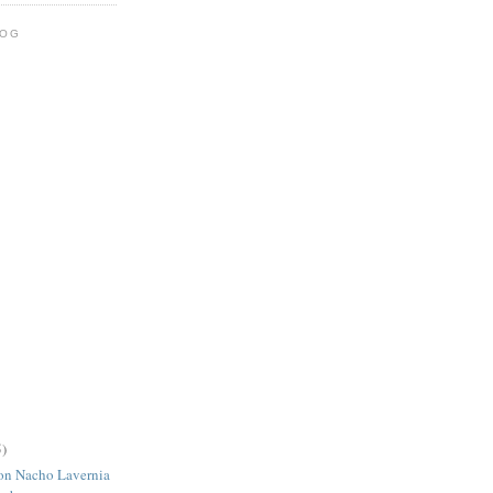
LOG
5)
con Nacho Lavernia