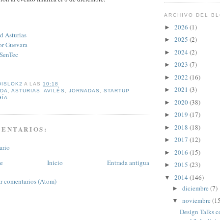
ARCHIVO DEL B
2026
(1)
►
d Asturias
2025
(2)
►
or Guevara
2024
(2)
►
SenTec
2023
(7)
►
2022
(16)
►
DISLOK2
A LAS
10:18
2021
(3)
►
DA
,
ASTURIAS
,
AVILÉS
,
JORNADAS
,
STARTUP
GÍA
2020
(38)
►
2019
(17)
►
2018
(18)
►
MENTARIOS:
2017
(12)
►
ario
2016
(15)
►
te
Inicio
Entrada antigua
2015
(23)
►
2014
(146)
▼
r comentarios (Atom)
diciembre
(7)
►
noviembre
(1
▼
Design Talks 