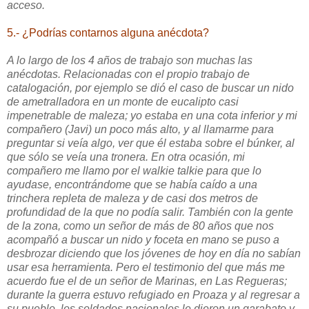
acceso.
5.- ¿Podrías contarnos alguna anécdota?
A lo largo de los 4 años de trabajo son muchas las
anécdotas. Relacionadas con el propio trabajo de
catalogación, por ejemplo se dió el caso de buscar un nido
de ametralladora en un monte de eucalipto casi
impenetrable de maleza; yo estaba en una cota inferior y mi
compañero (Javi) un poco más alto, y al llamarme para
preguntar si veía algo, ver que él estaba sobre el búnker, al
que sólo se veía una tronera. En otra ocasión, mi
compañero me llamo por el walkie talkie para que lo
ayudase, encontrándome que se había caído a una
trinchera repleta de maleza y de casi dos metros de
profundidad de la que no podía salir. También con la gente
de la zona, como un señor de más de 80 años que nos
acompañó a buscar un nido y foceta en mano se puso a
desbrozar diciendo que los jóvenes de hoy en día no sabían
usar esa herramienta. Pero el testimonio del que más me
acuerdo fue el de un señor de Marinas, en Las Regueras;
durante la guerra estuvo refugiado en Proaza y al regresar a
su pueblo, los soldados nacionales le dieron un garabato y