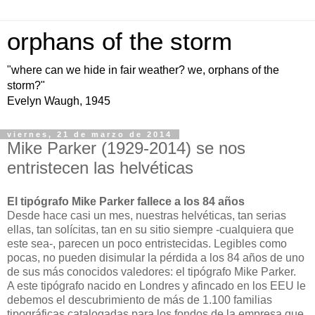
orphans of the storm
"where can we hide in fair weather? we, orphans of the
storm?"
Evelyn Waugh, 1945
viernes, 21 de marzo de 2014
Mike Parker (1929-2014) se nos
entristecen las helvéticas
El tipógrafo Mike Parker fallece a los 84 años
Desde hace casi un mes, nuestras helvéticas, tan serias
ellas, tan solícitas, tan en su sitio siempre -cualquiera que
este sea-, parecen un poco entristecidas. Legibles como
pocas, no pueden disimular la pérdida a los 84 años de uno
de sus más conocidos valedores: el tipógrafo Mike Parker.
A este tipógrafo nacido en Londres y afincado en los EEU le
debemos el descubrimiento de más de 1.100 familias
tipográficas catalogadas para los fondos de la empresa que